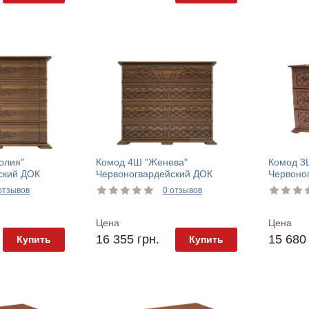
олия"
Комод 4Ш "Женева"
Комод 3
ский ДОК
Червоногвардейский ДОК
Червоно
отзывов
0 отзывов
Цена
Цена
16 355 грн.
15 680 
Купить
Купить