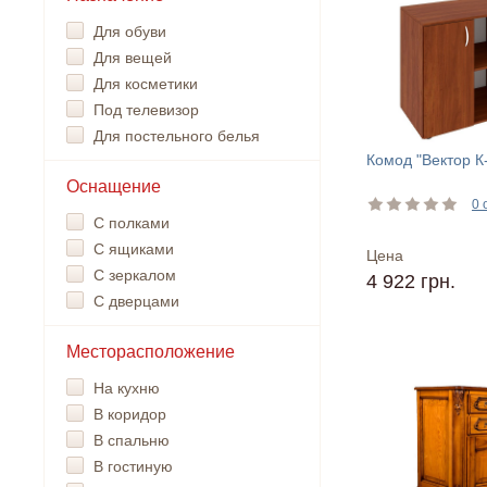
Для обуви
Для вещей
Для косметики
Под телевизор
Для постельного белья
Комод "Вектор К
Оснащение
0 
С полками
С ящиками
Цена
С зеркалом
4 922 грн.
С дверцами
Месторасположение
На кухню
В коридор
В спальню
В гостиную