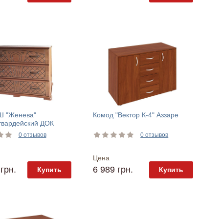
Ш "Женева"
Комод "Вектор К-4" Аззаре
гвардейский ДОК
0 отзывов
0 отзывов
Цена
грн.
6 989 грн.
Купить
Купить