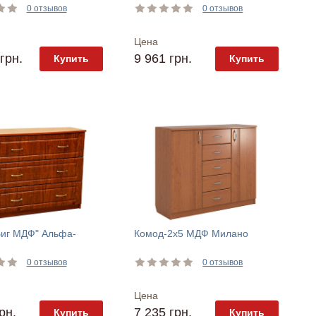
0 отзывов
0 отзывов
Цена
грн.
9 961 грн.
Купить
Купить
Биг МДФ" Альфа-
Комод-2х5 МДФ Милано
0 отзывов
0 отзывов
Цена
рн.
7 235 грн.
Купить
Купить