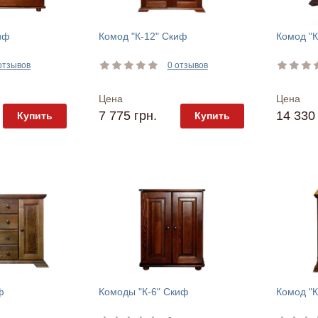
иф
Комод "К-12" Скиф
Комод "К
отзывов
0 отзывов
Цена
Цена
7 775 грн.
14 330 
Купить
Купить
ф
Комоды "К-6" Скиф
Комод "К