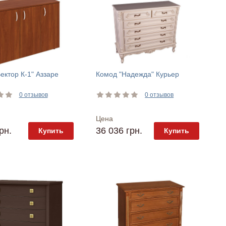
ектор К-1" Аззаре
Комод "Надежда" Курьер
0 отзывов
0 отзывов
Цена
рн.
36 036 грн.
Купить
Купить