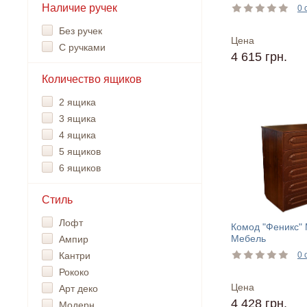
Наличие ручек
0 
Без ручек
Цена
С ручками
4 615 грн.
Количество ящиков
2 ящика
3 ящика
4 ящика
5 ящиков
6 ящиков
Стиль
Лофт
Комод "Феникс"
Мебель
Ампир
Кантри
0 
Рококо
Цена
Арт деко
4 428 грн.
Модерн