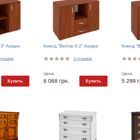
-3" Аззаре
Комод "Вектор К-2" Аззаре
Комод "В
отзывов
0 отзывов
Цена
Цена
6 068 грн.
5 299 г
Купить
Купить