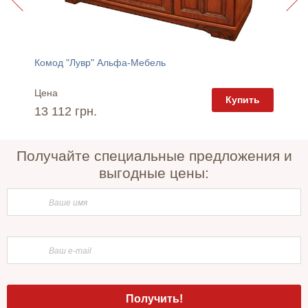
Угловой компьютерный стол "Престиж СК-19" Тиса Мебель
Комод "Лувр" Альфа-Мебель
Комод 
Цена
Цена
пить
Купить
13 112 грн.
9 961 
Получайте специальные предложения и
выгодные цены: