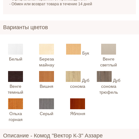
- Обмен или возврат товара в течение 14 дней
Варианты цветов
Бук
Белый
Береза
Венге
майнау
светлый
Дуб
Дуб
Венге
Вишня
сонома
сонома
темный
трюфель
Ольха
Серый
Яблоня
горная
Описание -
Комод "Вектор К-3" Аззаре