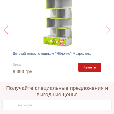
Детский пенал с ящиком "Яблочко" Матролюкс
Комод "
Цена
Цена
пить
Купить
8 393 грн.
6 989 
Получайте специальные предложения и
выгодные цены: