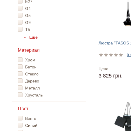
Е27
G4
G5
G9
T5
Ещё
Люстра "TASOS 1
Материал
0 
Хром
Бетон
Цена
Стекло
3 825 грн.
Дерево
Металл
Хрусталь
Цвет
Венге
Синий