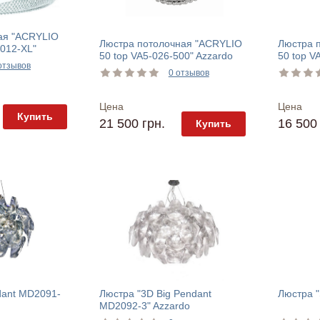
ая "ACRYLIO
Люстра потолочная "ACRYLIO
Люстра 
012-XL"
50 top VA5-026-500" Azzardo
50 top V
отзывов
0 отзывов
Цена
Цена
Купить
21 500 грн.
16 500 
Купить
dant MD2091-
Люстра "3D Big Pendant
Люстра "
MD2092-3" Azzardo