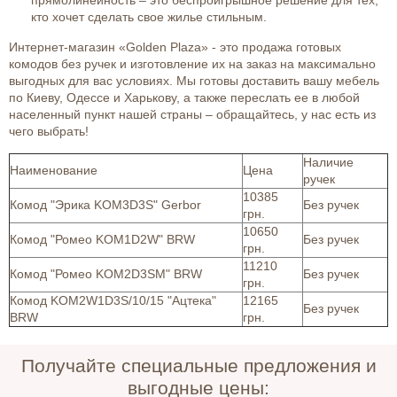
прямолинейность – это беспроигрышное решение для тех,
кто хочет сделать свое жилье стильным.
Интернет-магазин «Golden Plaza» - это продажа готовых
комодов без ручек и изготовление их на заказ на максимально
выгодных для вас условиях. Мы готовы доставить вашу мебель
по Киеву, Одессе и Харькову, а также переслать ее в любой
населенный пункт нашей страны – обращайтесь, у нас есть из
чего выбрать!
Наличие
Наименование
Цена
ручек
10385
Комод "Эрика KOM3D3S" Gerbor
Без ручек
грн.
10650
Комод "Ромео KOM1D2W" BRW
Без ручек
грн.
11210
Комод "Ромео KOM2D3SM" BRW
Без ручек
грн.
Комод KOM2W1D3S/10/15 "Ацтека"
12165
Без ручек
BRW
грн.
Получайте специальные предложения и
выгодные цены: