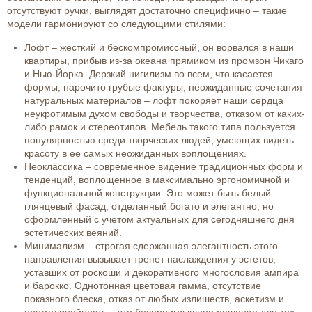
отсутствуют ручки, выглядят достаточно специфично – такие
модели гармонируют со следующими стилями:
Лофт – жесткий и бескомпромиссный, он ворвался в наши
квартиры, прибыв из-за океана прямиком из промзон Чикаго
и Нью-Йорка. Дерзкий нигилизм во всем, что касается
формы, нарочито грубые фактуры, неожиданные сочетания
натуральных материалов – лофт покоряет наши сердца
неукротимым духом свободы и творчества, отказом от каких-
либо рамок и стереотипов. Мебель такого типа пользуется
популярностью среди творческих людей, умеющих видеть
красоту в ее самых неожиданных воплощениях.
Неоклассика – современное видение традиционных форм и
тенденций, воплощенное в максимально эргономичной и
функциональной конструкции. Это может быть белый
глянцевый фасад, отделанный богато и элегантно, но
оформленный с учетом актуальных для сегодняшнего дня
эстетических веяний.
Минимализм – строгая сдержанная элегантность этого
направления вызывает трепет наслаждения у эстетов,
уставших от роскоши и декоративного многословия ампира
и барокко. Однотонная цветовая гамма, отсутствие
показного блеска, отказ от любых излишеств, аскетизм и