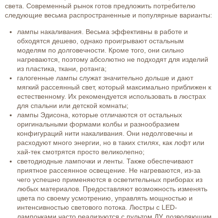
света. Современный рынок готов предложить потребителю
следующие весьма распространенные и популярные варианты:
лампы накаливания. Весьма эффективны в работе и
обходятся дешево, однако проигрывают остальным
моделям по долговечности. Кроме того, они сильно
нагреваются, поэтому абсолютно не подходят для изделий
из пластика, ткани, ротанга;
галогенные лампы служат значительно дольше и дают
мягкий рассеянный свет, который максимально приближен к
естественному. Их рекомендуется использовать в люстрах
для спальни или детской комнаты;
лампы Эдисона, которые отличаются от остальных
оригинальными формами колбы и разнообразием
конфигураций нити накаливания. Они недолговечны и
расходуют много энергии, но в таких стилях, как лофт или
хай-тек смотрятся просто великолепно;
светодиодные лампочки и ленты. Также обеспечивают
приятное рассеянное освещение. Не нагреваются, из-за
чего успешно применяются в осветительных приборах из
любых материалов. Предоставляют возможность изменять
цвета по своему усмотрению, управлять мощностью и
интенсивностью светового потока. Люстры с LED-
лампочками часто реализуются с пультом ДУ, позволяющим