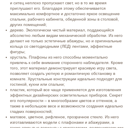
и ситец неплохо пропускают свет, но в то же время
приглушают его. Благодаря этому обеспечивается
максимально комфортное и достаточно яркое освещение
спальни, рабочего кабинета, обеденной зоны в столовой,
других помещений;
дерево. Экологически чистый материал, поддающийся
абсолютно любым видам механической обработки. Из него
делают не только эстетичные абажуры, но и оригинальные
кольца со светодиодными (ЛЕД) лентами, эффектные
фигуры;
хрусталь. Плафоны из него способны моментально
привлечь к себе внимание стороннего наблюдателя. Кроме
того, этот материал демонстрирует красивую игру света,
позволяет создать уютную и романтичную обстановку в
комнате. Хрустальные конструкции идеально подходят для
гостиной, кухни или спальни;
пластик, который все чаще применяется для изготовления
эффектных дизайнерских осветительных приборов. Секрет
его популярности – в многообразии цветов и оттенков, а
также в небольшом весе и возможности создания идеально
гладких поверхностей;
матовое, цветное, рифленое, прозрачное стекло. Из него
изготавливаются модели с плафонами и абажурами, а
также открытые варианты с кристаллами, подвешиваемыми