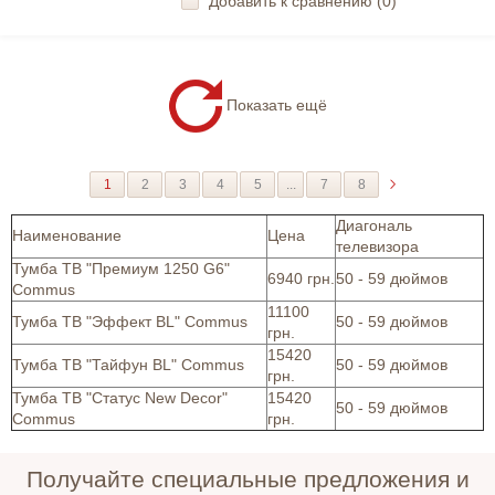
Добавить к сравнению (
0
)
Показать ещё
1
2
3
4
5
...
7
8
Диагональ
Наименование
Цена
телевизора
Тумба ТВ "Премиум 1250 G6"
6940 грн.
50 - 59 дюймов
Commus
11100
Тумба ТВ "Эффект BL" Commus
50 - 59 дюймов
грн.
15420
Тумба ТВ "Тайфун BL" Commus
50 - 59 дюймов
грн.
Тумба ТВ "Статус New Decor"
15420
50 - 59 дюймов
Commus
грн.
Получайте специальные предложения и