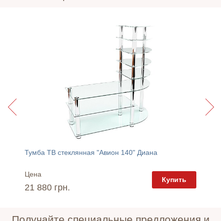
Тумба ТВ стеклянная "Авион 140" Диана
Тумба 
Цена
Цена
пить
Купить
21 880 грн.
19 76
Получайте специальные предложения и