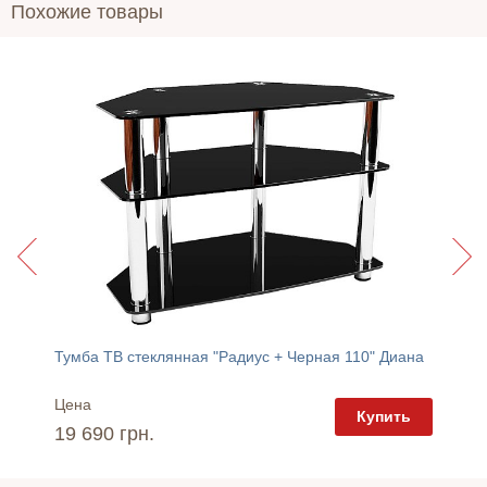
Похожие товары
Тумба ТВ стеклянная "Радиус + Черная 110" Диана
Тумба 
Цена
Цена
пить
Купить
19 690 грн.
16 83