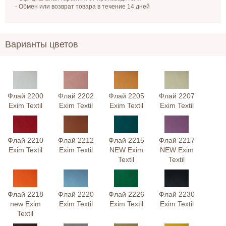
- Обмен или возврат товара в течение 14 дней
Варианты цветов
Флай 2200
Флай 2202
Флай 2205
Флай 2207
Exim Textil
Exim Textil
Exim Textil
Exim Textil
Флай 2210
Флай 2212
Флай 2215
Флай 2217
Exim Textil
Exim Textil
NEW Exim
NEW Exim
Textil
Textil
Флай 2218
Флай 2220
Флай 2226
Флай 2230
new Exim
Exim Textil
Exim Textil
Exim Textil
Textil