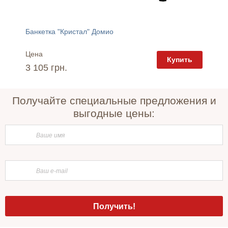
Банкетка "Кристал" Домио
Диван 
Цена
Цена
пить
Купить
3 105 грн.
26 73
Получайте специальные предложения и
выгодные цены: