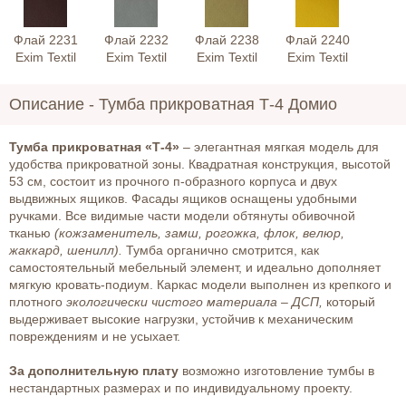
Флай 2231
Флай 2232
Флай 2238
Флай 2240
Exim Textil
Exim Textil
Exim Textil
Exim Textil
Описание -
Тумба прикроватная Т-4 Домио
Тумба прикроватная «Т-4»
– элегантная мягкая модель для
удобства прикроватной зоны. Квадратная конструкция, высотой
53 см, состоит из прочного п-образного корпуса и двух
выдвижных ящиков. Фасады ящиков оснащены удобными
ручками. Все видимые части модели обтянуты обивочной
тканью
(кожзаменитель, замш, рогожка, флок, велюр,
жаккард, шенилл).
Тумба органично смотрится, как
самостоятельный мебельный элемент, и идеально дополняет
мягкую кровать-подиум. Каркас модели выполнен из крепкого и
плотного
экологически чистого материала – ДСП,
который
выдерживает высокие нагрузки, устойчив к механическим
повреждениям и не усыхает.
За дополнительную плату
возможно изготовление тумбы в
нестандартных размерах и по индивидуальному проекту.