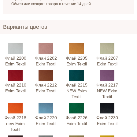
- Обмен или возврат товара в течение 14 дней
Варианты цветов
Флай 2200
Флай 2202
Флай 2205
Флай 2207
Exim Textil
Exim Textil
Exim Textil
Exim Textil
Флай 2210
Флай 2212
Флай 2215
Флай 2217
Exim Textil
Exim Textil
NEW Exim
NEW Exim
Textil
Textil
Флай 2218
Флай 2220
Флай 2226
Флай 2230
new Exim
Exim Textil
Exim Textil
Exim Textil
Textil