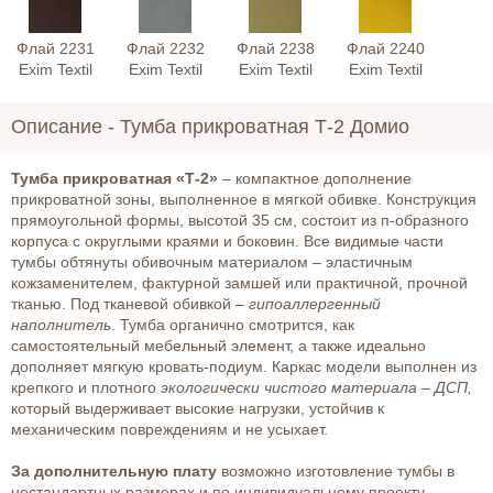
Флай 2231
Флай 2232
Флай 2238
Флай 2240
Exim Textil
Exim Textil
Exim Textil
Exim Textil
Описание -
Тумба прикроватная Т-2 Домио
Тумба прикроватная «Т-2»
– компактное дополнение
прикроватной зоны, выполненное в мягкой обивке. Конструкция
прямоугольной формы, высотой 35 см, состоит из п-образного
корпуса с округлыми краями и боковин. Все видимые части
тумбы обтянуты обивочным материалом – эластичным
кожзаменителем, фактурной замшей или практичной, прочной
тканью. Под тканевой обивкой –
гипоаллергенный
наполнитель
. Тумба органично смотрится, как
самостоятельный мебельный элемент, а также идеально
дополняет мягкую кровать-подиум. Каркас модели выполнен из
крепкого и плотного
экологически чистого материала – ДСП,
который выдерживает высокие нагрузки, устойчив к
механическим повреждениям и не усыхает.
За дополнительную плату
возможно изготовление тумбы в
нестандартных размерах и по индивидуальному проекту.