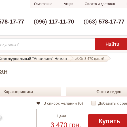
О магазине
Акции
Оплата и доставка
578-17-77
(096)
117-11-70
(063)
578-17-77
Стол журнальный "Анжелика" Неман
💰 От 3 470 грн. 💰
ан
Характеристики
Фото и видео
В список желаний (
0
)
Добавить к сра
Цена
Купить
3 470 грн.