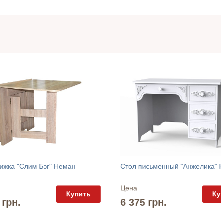
ижка "Слим Бэг" Неман
Стол письменный "Анжелика"
Цена
Купить
Ку
 грн.
6 375 грн.