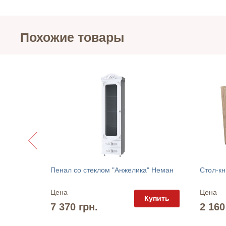
Похожие товары
Светильник парковый "EDO OUTDOOR PT1 ROUND" Ideal Lux
Пенал со стеклом "Анжелика" Неман
Стол-кн
Цена
Цена
упить
Купить
7 370 грн.
2 160