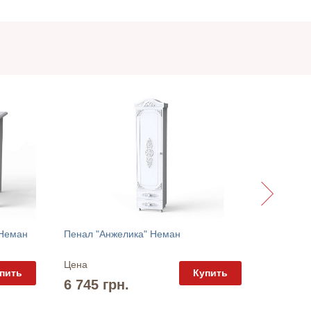
Тумба пр
 Неман
Пенал "Анжелика" Неман
Цена
Цена
пить
Купить
2 475 
6 745 грн.