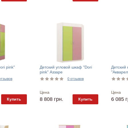
ri pink"
Детский угловой шкаф "Dori
Детский
pink" Аззаре
"Акварел
отзывов
0 отзывов
Цена
Цена
8 808 грн.
6 085 г
Купить
Купить