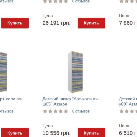
отзывов
0 отзывов
Цена
Цена
26 191 грн.
7 860 г
Купить
Купить
рт-холи ах-
Детский шкаф "Арт-холи ах-
Детский 
ш05" Аззаре
у09" Азз
отзывов
0 отзывов
Цена
Цена
10 556 грн.
6 510 г
Купить
Купить