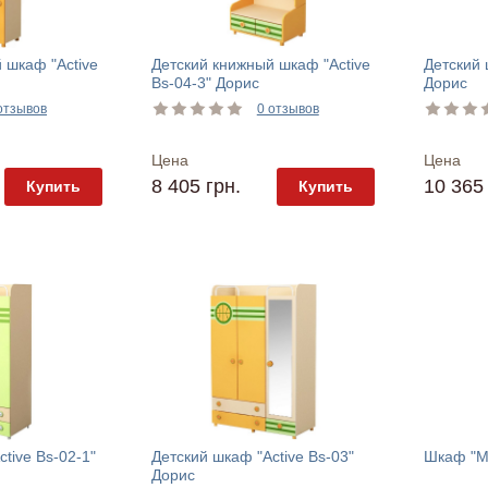
 шкаф "Active
Детский книжный шкаф "Active
Детский 
Bs-04-3" Дорис
Дорис
отзывов
0 отзывов
Цена
Цена
8 405 грн.
10 365 
Купить
Купить
tive Bs-02-1"
Детский шкаф "Active Bs-03"
Шкаф "М
Дорис