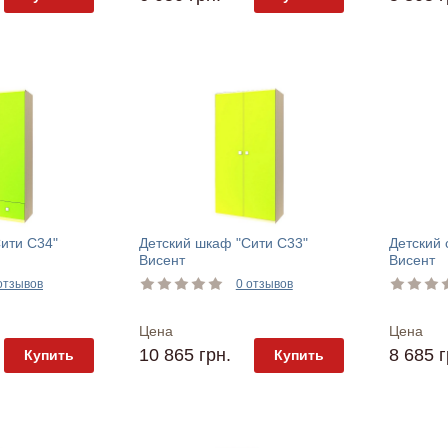
ити С34"
Детский шкаф "Сити С33"
Детский 
Висент
Висент
отзывов
0 отзывов
Цена
Цена
10 865 грн.
8 685 г
Купить
Купить