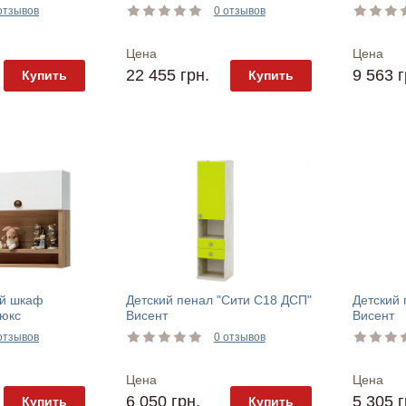
отзывов
0 отзывов
Цена
Цена
22 455 грн.
9 563 г
Купить
Купить
ой шкаф
Детский пенал "Сити С18 ДСП"
Детский 
люкс
Висент
Висент
отзывов
0 отзывов
Цена
Цена
6 050 грн.
5 305 г
Купить
Купить