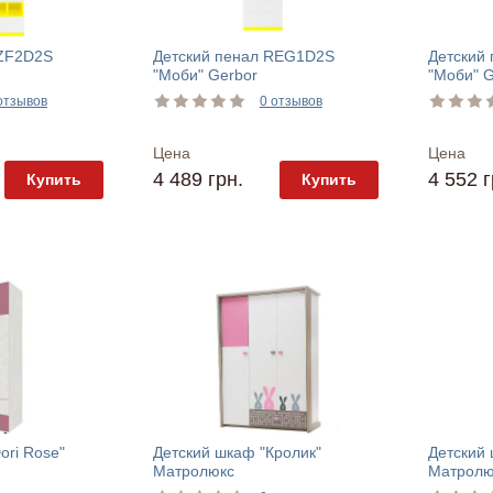
SZF2D2S
Детский пенал REG1D2S
Детский
"Моби" Gerbor
"Моби" G
отзывов
0 отзывов
Цена
Цена
4 489 грн.
4 552 г
Купить
Купить
ori Rose"
Детский шкаф "Кролик"
Детский 
Матролюкс
Матролю