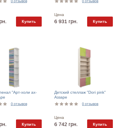
0 отзывов
0 отзывов
Цена
рн.
6 931 грн.
Купить
Купить
пенал "Арт-холи ах-
Детский стеллаж "Dori pink"
аре
Аззаре
0 отзывов
0 отзывов
Цена
рн.
6 742 грн.
Купить
Купить