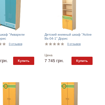
 шкаф "Акварели
Детский книжный шкаф "Active
орис
Bs-04-1" Дорис
0 отзывов
0 отзывов
Цена
грн.
7 745 грн.
Купить
Купить