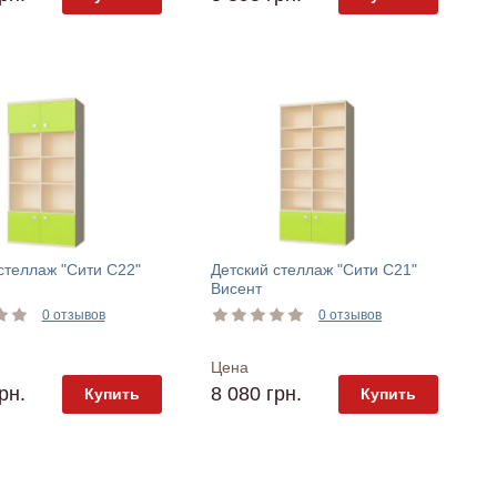
стеллаж "Сити С22"
Детский стеллаж "Сити С21"
Висент
0 отзывов
0 отзывов
Цена
рн.
8 080 грн.
Купить
Купить