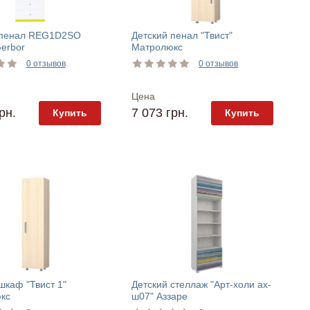
 пенал REG1D2SO
Детский пенал "Твист"
erbor
Матролюкс
0 отзывов
0 отзывов
Цена
рн.
7 073 грн.
Купить
Купить
шкаф "Твист 1"
Детский стеллаж "Арт-холи ах-
кс
ш07" Аззаре