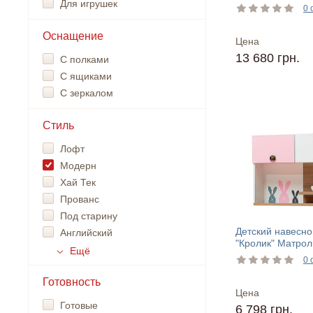
Для игрушек
0 
Оснащение
Цена
13 680 грн.
С полками
С ящиками
С зеркалом
Стиль
Лофт
Модерн
Хай Тек
Прованс
Под старину
Детский навесн
Английский
"Кролик" Матро
Ещё
0 
Готовность
Цена
Готовые
6 798 грн.