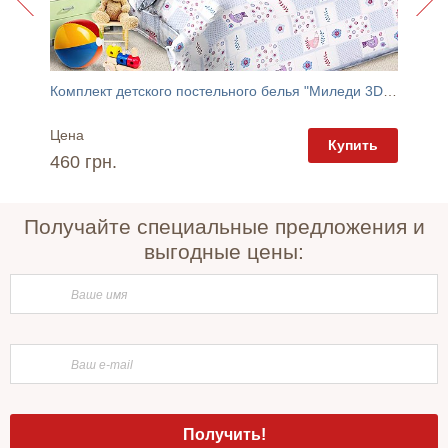
Комплект детского постельного белья "Миледи 3D" Novita
Шкаф 4Д
Цена
Цена
пить
Купить
460 грн.
15 52
Получайте специальные предложения и
выгодные цены: