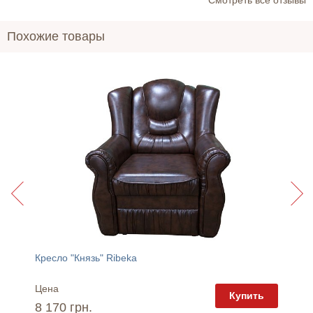
Похожие товары
Кресло "Князь" Ribeka
Кресло 
Цена
Цена
пить
Купить
8 170 грн.
7 300 