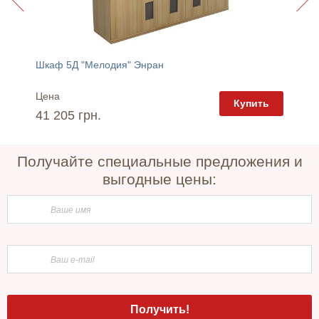
Шкаф 5Д "Мелодия" Энран
Шкаф 4
Цена
Цена
пить
Купить
41 205 грн.
35 42
Получайте специальные предложения и
выгодные цены: