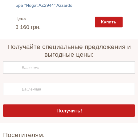
Бра "Nogat AZ2944" Azzardo
Светиль
Светильник "OSCAR IP44 White GM2117-WH" AZzardo
Цена
Цена
Купить
пить
3 160 грн.
2 095 
Получайте специальные предложения и
выгодные цены:
Посетителям: