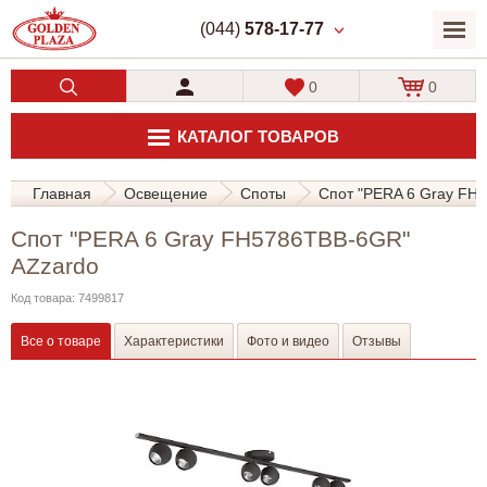
(044)
578-17-77
0
0
КАТАЛОГ ТОВАРОВ
Главная
Освещение
Споты
Спот "PERA 6 Gray FH
Спот "PERA 6 Gray FH5786TBB-6GR"
AZzardo
Код товара: 7499817
Все о товаре
Характеристики
Фото и видео
Отзывы