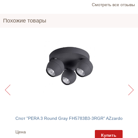
Cмотреть все отзывы
Похожие товары
AZzardo
Спот "PERA 3 Round Gray FH5783B3-3RGR" AZzardo
Спот "
Цена
Цена
пить
Купить