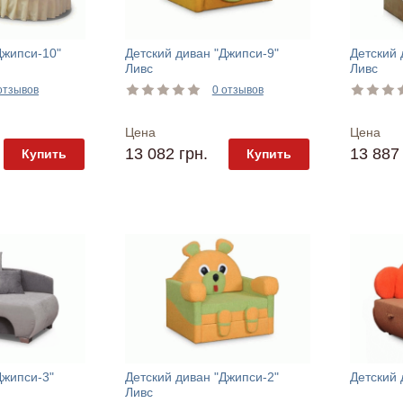
Джипси-10"
Детский диван "Джипси-9"
Детский 
Ливс
Ливс
отзывов
0 отзывов
Цена
Цена
13 082 грн.
13 887 
Купить
Купить
Джипси-3"
Детский диван "Джипси-2"
Детский 
Ливс