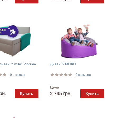
иван "Smile" Viorina-
Диван S МОКО
0 отзывов
0 отзывов
Цена
рн.
2 795 грн.
Купить
Купить