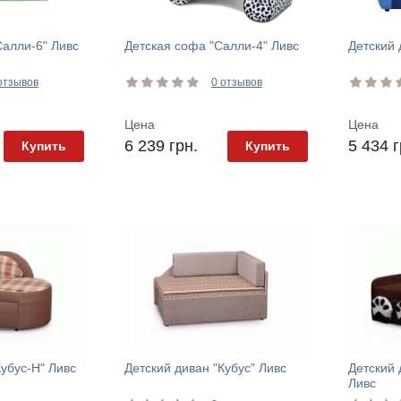
Салли-6" Ливс
Детская софа "Салли-4" Ливс
Детский 
отзывов
0 отзывов
Цена
Цена
6 239 грн.
5 434 г
Купить
Купить
Кубус-Н" Ливс
Детский диван "Кубус" Ливс
Детский 
Ливс