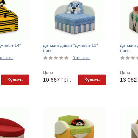
Джипси-14"
Детский диван "Джипси-13"
Детский 
Ливс
Ливс
отзывов
0 отзывов
Цена
Цена
10 667 грн.
13 082 
Купить
Купить