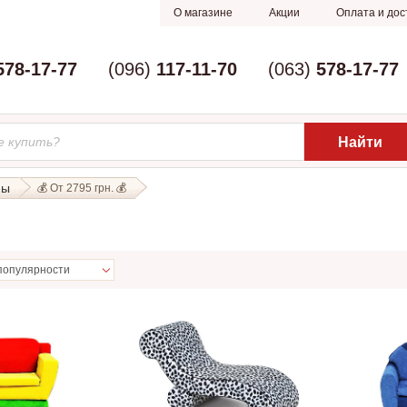
О магазине
Акции
Оплата и дос
578-17-77
(096)
117-11-70
(063)
578-17-77
ны
💰 От 2795 грн. 💰