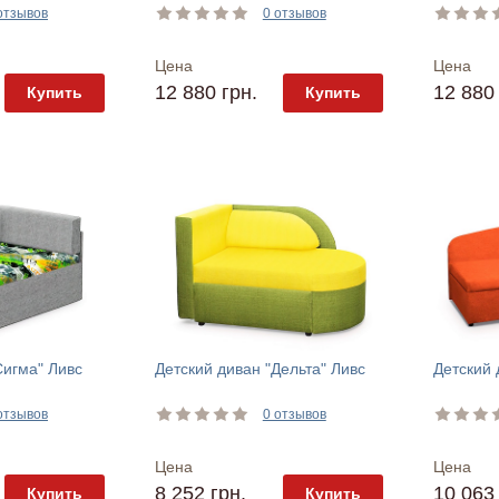
отзывов
0 отзывов
Цена
Цена
12 880 грн.
12 880 
Купить
Купить
Сигма" Ливс
Детский диван "Дельта" Ливс
Детский 
отзывов
0 отзывов
Цена
Цена
8 252 грн.
10 063 
Купить
Купить