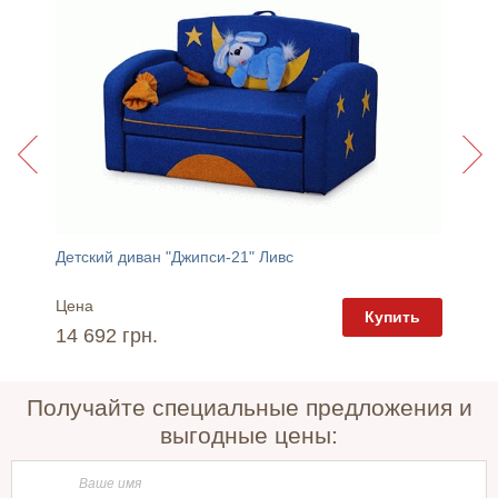
Детский диван "Джипси-21" Ливс
Детский
Цена
Цена
пить
Купить
14 692 грн.
14 08
Получайте специальные предложения и
выгодные цены: