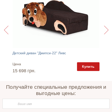
Детский диван "Джипси-22" Ливс
Детский
Цена
Цена
пить
Купить
15 698 грн.
14 08
Получайте специальные предложения и
выгодные цены: