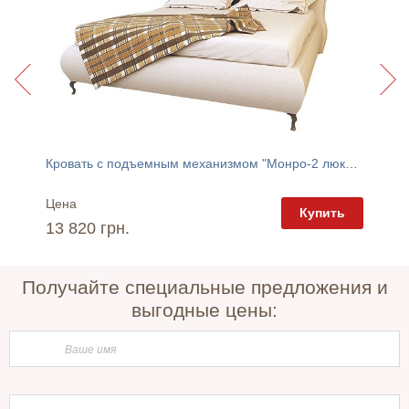
Кровать с подъемным механизмом "Монро-2 люкс" GreenSofa
Цена
Цена
пить
Купить
13 820 грн.
12 75
Получайте специальные предложения и
выгодные цены: