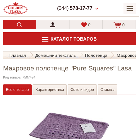
(044)
578-17-77
0
0
КАТАЛОГ ТОВАРОВ
Главная
Домашний текстиль
Полотенца
Махровое 
Махровое полотенце "Pure Squares" Lasa
Код товара: 7507474
Все о товаре
Характеристики
Фото и видео
Отзывы