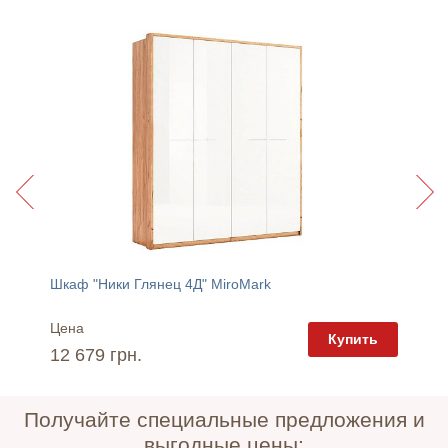
Шкаф "Ники Глянец 4Д" MiroMark
Люстра
Цена
Цена
пить
Купить
12 679 грн.
3 160 
Получайте специальные предложения и
выгодные цены: