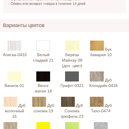
- Обмен или возврат товара в течение 14 дней
Варианты цветов
Бук
Аляска-0433
Белый
Берёза
бавария 10
гладкий 21
Майнау 08
(доп. цвет)
Дуб
Ваниль 01
Венге
Графіт-0321
Клондайк-0426
магия 18
Дуб
Дуб
Дуб
Дуб
молочный
сонома 19
Сонома
Тахо-0474
16
трюфель 23