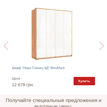
Шкаф "Ники Глянец 4Д" MiroMark
Люстра
Цена
Цена
пить
Купить
12 679 грн.
2 670 
Получайте специальные предложения и
выгодные цены: