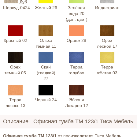
Дуб
Шервуд-0424
Желтый 26
Зелёная
Индастриал
вода 20
(доп. цвет)
Красный 02
Ольха
Оранж 28
Орех
тёмная 11
лесной 17
Орех
Скай
Терра
Терра
темный 05
(гладкий)
голубая
жёлтая 03
27
Терра
Черный 24
Яблоня
лосось 13
Локарно 12
Описание -
Офисная тумба ТМ 123/1 Тиса Мебель
Офисная тумба ТМ 123/1
от производителя Тиса Мебель