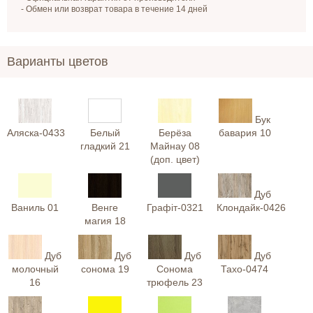
- Обмен или возврат товара в течение 14 дней
Варианты цветов
Бук
Аляска-0433
Белый
Берёза
бавария 10
гладкий 21
Майнау 08
(доп. цвет)
Дуб
Ваниль 01
Венге
Графіт-0321
Клондайк-0426
магия 18
Дуб
Дуб
Дуб
Дуб
молочный
сонома 19
Сонома
Тахо-0474
16
трюфель 23