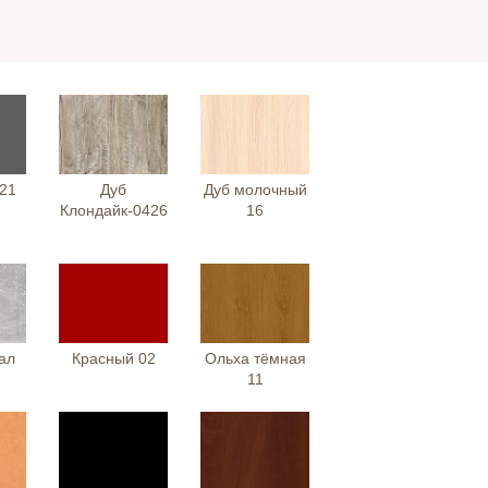
21
Дуб
Дуб молочный
Клондайк-0426
16
ал
Красный 02
Ольха тёмная
11