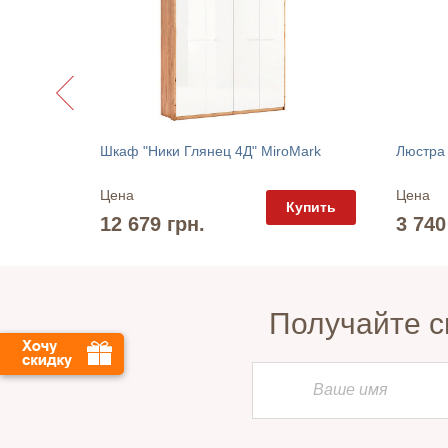
Офисная тумба ТМ 122/2 Тиса Мебель
Шкаф "Ники Глянец 4Д" MiroMark
Люстра
Цена
Цена
упить
Купить
12 679 грн.
3 740
Получайте с