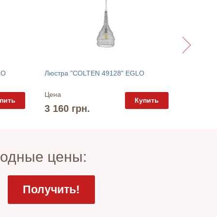
LO
Люстра "COLTEN 49128" EGLO
Цена
Цена
пить
Купить
5 405 
3 160 грн.
годные цены: