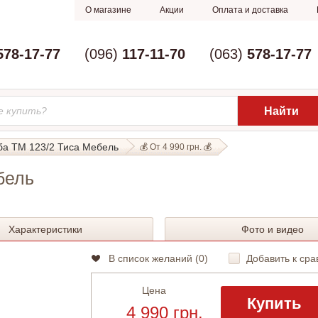
О магазине
Акции
Оплата и доставка
578-17-77
(096)
117-11-70
(063)
578-17-77
а ТМ 123/2 Тиса Мебель
💰 От 4 990 грн. 💰
бель
Характеристики
Фото и видео
В список желаний (
0
)
Добавить к сра
Цена
Купить
4 990 грн.