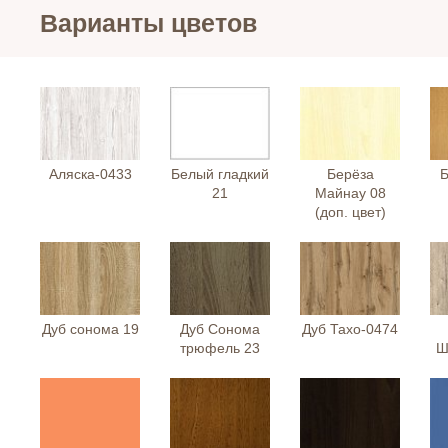
Варианты цветов
Аляска-0433
Белый гладкий
Берёза
Б
21
Майнау 08
(доп. цвет)
Дуб сонома 19
Дуб Сонома
Дуб Тахо-0474
трюфель 23
Ш