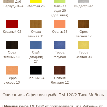
Дуб
Шервуд-0424
Желтый 26
Зелёная
Индастриал
вода 20
(доп. цвет)
Красный 02
Ольха
Оранж 28
Орех
тёмная 11
лесной 17
Орех
Скай
Терра
Терра
темный 05
(гладкий)
голубая
жёлтая 03
27
Терра
Черный 24
Яблоня
лосось 13
Локарно 12
Описание -
Офисная тумба ТМ 120/2 Тиса Мебель
Офисная тумба ТМ 120/2
от производителя Тиса Мебель – это