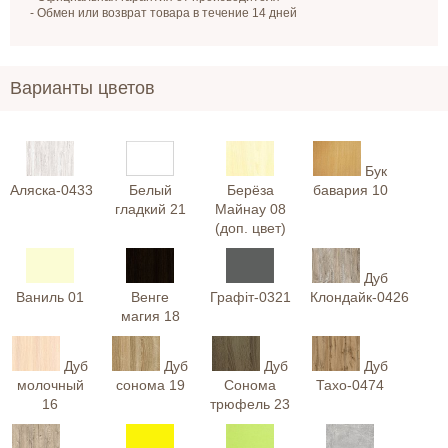
- Обмен или возврат товара в течение 14 дней
Варианты цветов
Бук
Аляска-0433
Белый
Берёза
бавария 10
гладкий 21
Майнау 08
(доп. цвет)
Дуб
Ваниль 01
Венге
Графіт-0321
Клондайк-0426
магия 18
Дуб
Дуб
Дуб
Дуб
молочный
сонома 19
Сонома
Тахо-0474
16
трюфель 23