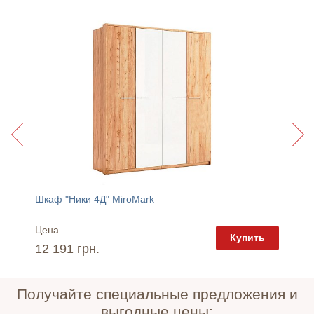
Шкаф "Ники 4Д" MiroMark
Люстра
Цена
Цена
пить
Купить
12 191 грн.
7 010 
Получайте специальные предложения и
выгодные цены: