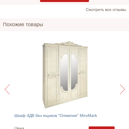
Cмотреть все отзывы
Похожие товары
Декоративная подушка на стул "Half panama" Прованс
Шкаф 4ДВ без ящиков "Олимпия" MiroMark
Кресло
Цена
Цена