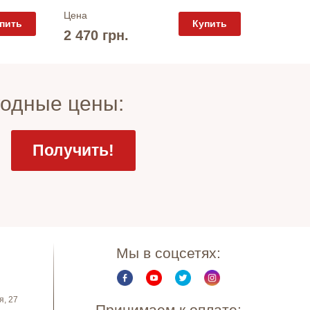
Цена
Цена
пить
Купить
2 225 
2 470 грн.
годные цены:
Мы в соцсетях:
я, 27
Принимаем к оплате: