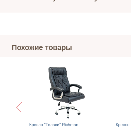
Похожие товары
Декоративная подушка на стул "Half panama" Прованс
Кресло "Телави" Richman
Кресло 