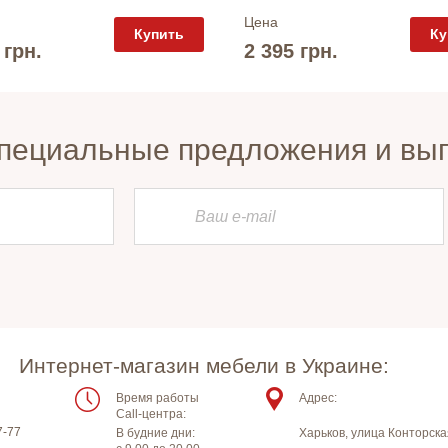
Цена
Купить
Ку
 грн.
2 395 грн.
пециальные предложения и вы
Интернет-магазин мебели в Украине:
Время работы
Адрес:
Call-центра:
7-77
В будние дни:
Харьков
,
улица Конторска