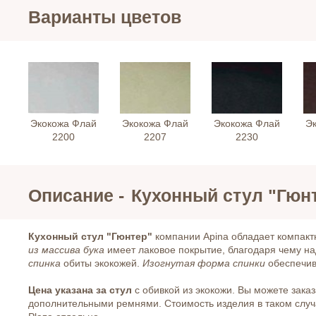
Варианты цветов
Экокожа Флай
Экокожа Флай
Экокожа Флай
Э
2200
2207
2230
Описание -
Кухонный стул "Гюнт
Кухонный стул "Гюнтер"
компании Apina обладает компак
из массива бука
имеет лаковое покрытие, благодаря чему на
спинка
обиты экокожей.
Изогнутая форма спинки
обеспечив
Цена указана за стул
с обивкой из экокожи. Вы можете заказ
дополнительными ремнями. Стоимость изделия в таком слу