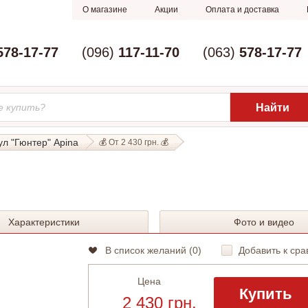
О магазине
Акции
Оплата и доставка
578-17-77
(096)
117-11-70
(063)
578-17-77
ул "Гюнтер" Apina
💰 От 2 430 грн. 💰
Характеристики
Фото и видео
В список желаний (
0
)
Добавить к сра
Цена
Купить
2 430 грн.