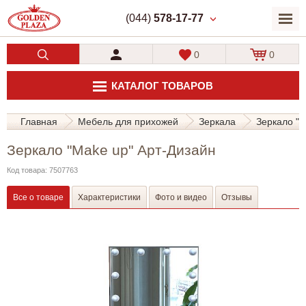
(044)
578-17-77
0
0
КАТАЛОГ ТОВАРОВ
Главная
Мебель для прихожей
Зеркала
Зеркало "M
Зеркало "Make up" Арт-Дизайн
Код товара: 7507763
Все о товаре
Характеристики
Фото и видео
Отзывы