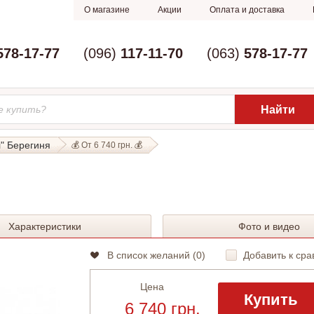
О магазине
Акции
Оплата и доставка
578-17-77
(096)
117-11-70
(063)
578-17-77
" Берегиня
💰 От 6 740 грн. 💰
Характеристики
Фото и видео
В список желаний (
0
)
Добавить к сра
Цена
Купить
6 740 грн.