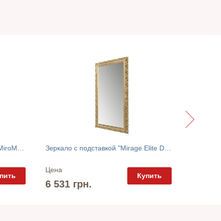
Обеденны
Зеркало "Pandora Elite Decor" MiroMark
Зеркало с подставкой "Mirage Elite Decor" MiroMark
Цена
Цена
пить
Купить
6 820 
6 531 грн.