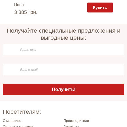
Цена
Цена
пить
Купить
3 885 грн.
6 240 
Получайте специальные предложения и
выгодные цены:
Посетителям:
О магазине
Производители
Оплата и доставка
Гарантия