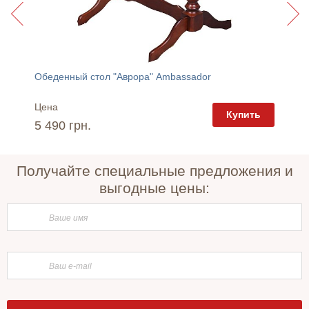
Обеденный стол "Аврора" Ambassador
Обеден
Цена
Цена
пить
Купить
5 490 грн.
3 070 
Получайте специальные предложения и
выгодные цены: