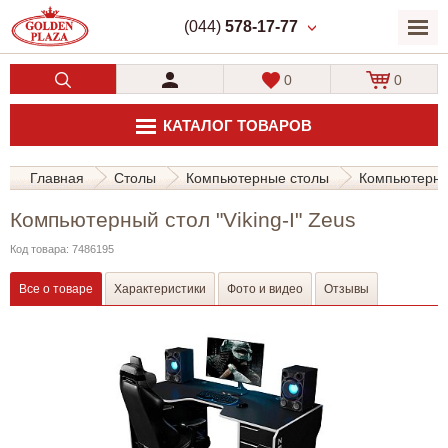
(044)
578-17-77
0
0
КАТАЛОГ ТОВАРОВ
Главная
Столы
Компьютерные столы
Компьютерный
Компьютерный стол "Viking-I" Zeus
Код товара: 7486195
Все о товаре
Характеристики
Фото и видео
Отзывы