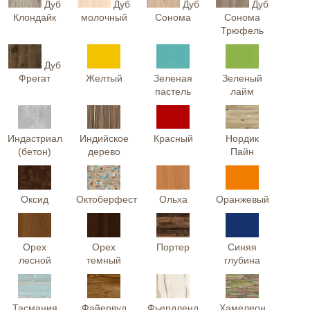
Дуб
Дуб
Дуб
Дуб
Клондайк
молочный
Сонома
Сонома
Трюфель
Дуб
Фрегат
Желтый
Зеленая
Зеленый
пастель
лайм
Индастриал
Индийское
Красный
Нордик
(бетон)
дерево
Пайн
Оксид
Октоберфест
Ольха
Оранжевый
Орех
Орех
Портер
Синяя
лесной
темный
глубина
Тасмания
Файервуд
Фьердленд
Хамелеон