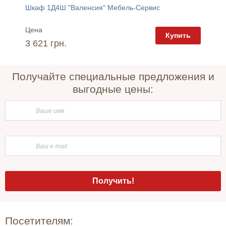
Шкаф 1Д4Ш "Валенсия" Мебель-Сервис
Шкаф 1
Цена
Цена
пить
Купить
3 621 грн.
3 338 
Получайте специальные предложения и
выгодные цены:
Посетителям: