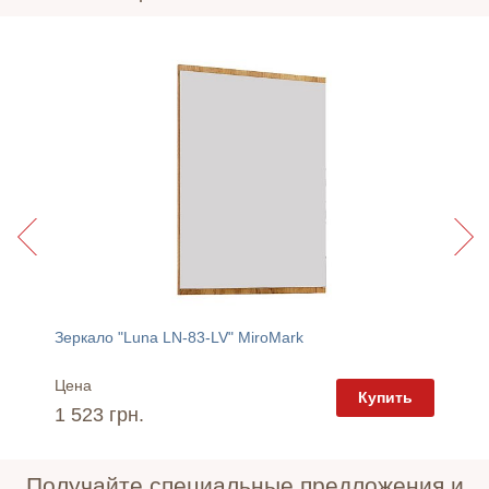
Зеркало "Luna LN-83-LV" MiroMark
Вешалк
Цена
Цена
пить
Купить
1 523 грн.
2 216 
Получайте специальные предложения и