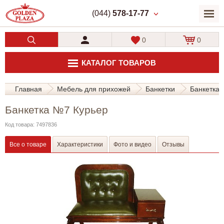
(044)
578-17-77
0
0
КАТАЛОГ ТОВАРОВ
Главная
Мебель для прихожей
Банкетки
Банкетка 
Банкетка №7 Курьер
Код товара: 7497836
Все о товаре
Характеристики
Фото и видео
Отзывы