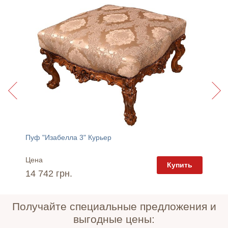
Пуф "Изабелла 3" Курьер
Пуф "И
Цена
Цена
пить
Купить
14 742 грн.
13 92
Получайте специальные предложения и
выгодные цены: