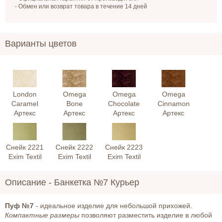
- Обмен или возврат товара в течение 14 дней
Варианты цветов
London
Omega
Omega
Omega
Caramel
Bone
Chocolate
Cinnamon
Артекс
Артекс
Артекс
Артекс
Снейк 2221
Снейк 2222
Снейк 2223
Exim Textil
Exim Textil
Exim Textil
Описание -
Банкетка №7 Курьер
Пуф №7
- идеальное изделие для небольшой прихожей.
Компактные размеры
позволяют разместить изделие в любой