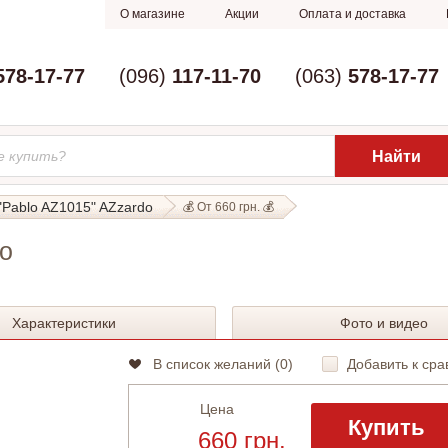
О магазине
Акции
Оплата и доставка
578-17-77
(096)
117-11-70
(063)
578-17-77
"Pablo AZ1015" AZzardo
💰 От 660 грн. 💰
do
Характеристики
Фото и видео
В список желаний (
0
)
Добавить к сра
Цена
Купить
660 грн.