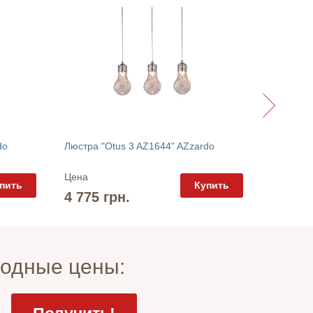
Люстра "
do
Люстра "Otus 3 AZ1644" AZzardo
Цена
Цена
пить
Купить
1 935 
4 775 грн.
годные цены: