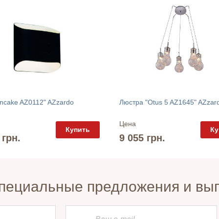
ncake AZ0112" AZzardo
Люстра "Otus 5 AZ1645" AZzar
Цена
Купить
Ку
 грн.
9 055 грн.
пециальные предложения и вы