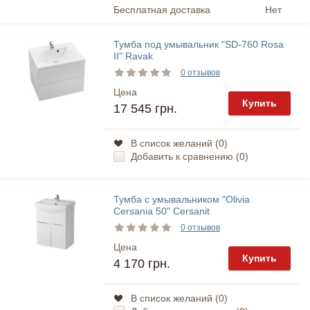
Бесплатная доставка
Нет
Тумба под умывальник "SD-760 Rosa
II" Ravak
0 отзывов
Цена
Купить
17 545 грн.
В список желаний (
0
)
Добавить к сравнению (
0
)
Тумба с умывальником "Olivia
Cersania 50" Cersanit
0 отзывов
Цена
Купить
4 170 грн.
В список желаний (
0
)