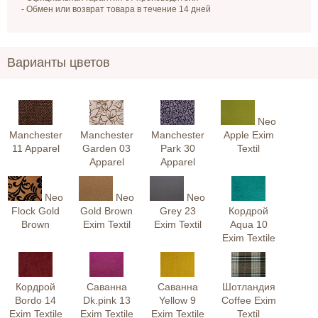
- Обмен или возврат товара в течение 14 дней
Варианты цветов
Neo
Manchester
Manchester
Manchester
Apple Exim
11 Apparel
Garden 03
Park 30
Textil
Apparel
Apparel
Neo
Neo
Neo
Flock Gold
Gold Brown
Grey 23
Кордрой
Brown
Exim Textil
Exim Textil
Aqua 10
Exim Textile
Кордрой
Саванна
Саванна
Шотландия
Bordo 14
Dk.pink 13
Yellow 9
Coffee Exim
Exim Textile
Exim Textile
Exim Textile
Textil