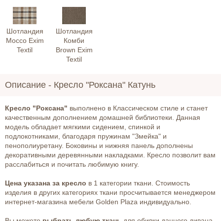
Шотландия
Шотландия
Mocco Exim
Комби
Textil
Brown Exim
Textil
Описание -
Кресло "Роксана" Катунь
К
ресло "Роксана"
выполнено в Классическом стиле и станет
качественным дополнением домашней библиотеки. Данная
модель обладает мягкими сидением, спинкой и
подлокотниками, благодаря пружинам "Змейка" и
пенополиуретану. Боковины и нижняя панель дополнены
декоративными деревянными накладками. Кресло позволит вам
расслабиться и почитать любимую книгу.
Цена указана за кресло
в 1 категории ткани. Стоимость
изделия в других категориях ткани просчитывается менеджером
интернет-магазина мебели Golden Plaza индивидуально.
Вы можете
выбрать любую ткань
для обивки данного дивана,