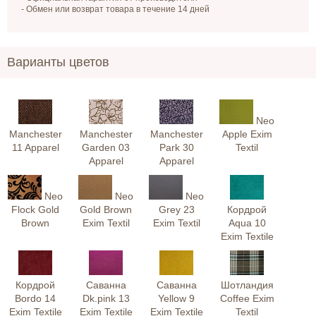
- Обмен или возврат товара в течение 14 дней
Варианты цветов
Neo
Manchester
Manchester
Manchester
Apple Exim
11 Apparel
Garden 03
Park 30
Textil
Apparel
Apparel
Neo
Neo
Neo
Flock Gold
Gold Brown
Grey 23
Кордрой
Brown
Exim Textil
Exim Textil
Aqua 10
Exim Textile
Кордрой
Саванна
Саванна
Шотландия
Bordo 14
Dk.pink 13
Yellow 9
Coffee Exim
Exim Textile
Exim Textile
Exim Textile
Textil