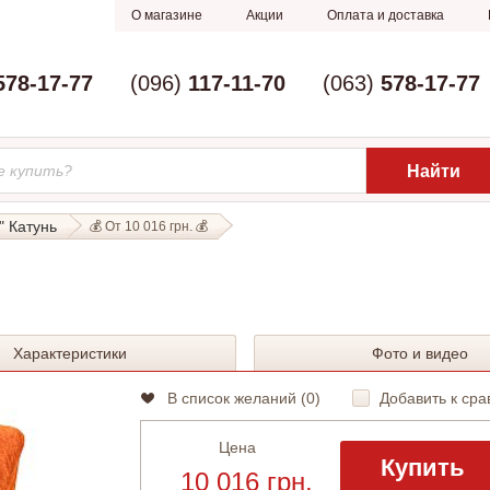
О магазине
Акции
Оплата и доставка
578-17-77
(096)
117-11-70
(063)
578-17-77
" Катунь
💰 От 10 016 грн. 💰
Характеристики
Фото и видео
В список желаний (
0
)
Добавить к сра
Цена
Купить
10 016 грн.