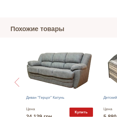
Похожие товары
унь
Диван "Герцог" Катунь
Детский
Цена
Цена
упить
Купить
24 129 грн.
5 880