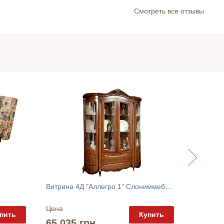
Cмотреть все отзывы
Гостина
Витрина 4Д "Аллегро 1" Слониммебель
Цена
Цена
пить
Купить
99 105
65 035 грн.