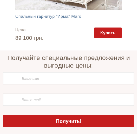
Спальный гарнитур "Ирма" Maro
Спальн
Цена
Цена
пить
Купить
89 100 грн.
73 71
Получайте специальные предложения и
выгодные цены: