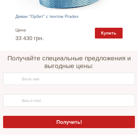
Диван "Орбит" с тентом Pradex
Диван 
Цена
Цена
пить
Купить
33 430 грн.
29 42
Получайте специальные предложения и
выгодные цены: