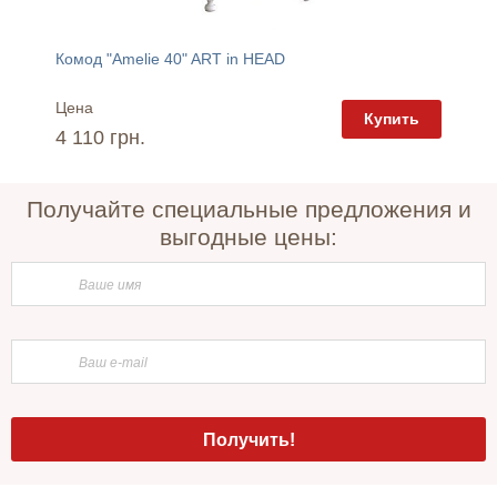
RUZO
Комод "Amelie 40" ART in HEAD
Тумба "
Цена
Цена
пить
Купить
4 110 грн.
2 080 
Получайте специальные предложения и
выгодные цены: