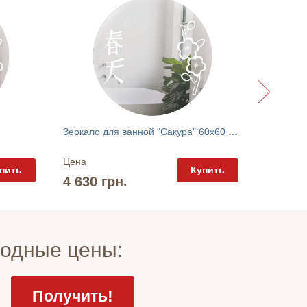
Зеркало для ванной "Сакура" 60х60 Диана
Цена
Цена
пить
Купить
4 630 
4 630 грн.
годные цены: