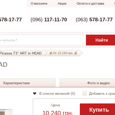
О магазине
Акции
Оплата и доставка
578-17-77
(096)
117-11-70
(063)
578-17-77
Picassa Т3" ART in HEAD
💰 От 10 240 грн. 💰
EAD
Характеристики
Фото и видео
В список желаний (
0
)
Добавить к сра
Цена
Купить
10 240 грн.