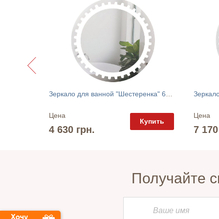
Полка настенная "Picassa" ART in HEAD
Зеркало для ванной "Шестеренка" 60х60 Диана
Зеркало
Цена
Цена
упить
Купить
4 630 грн.
7 170
Получайте с