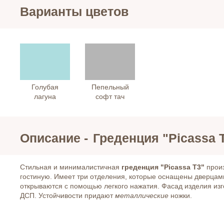
Варианты цветов
Голубая
Пепельный
лагуна
софт тач
Описание -
Греденция "Picassa 
Стильная и минималистичная
гре
денция "Picassa Т3"
произ
гостиную. Имеет три отделения, которые оснащены дверца
открываются с помощью легкого нажатия. Фасад изделия изг
ДСП. Устойчивости придают
металлические
ножки.