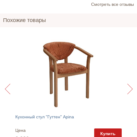
Cмотреть все отзывы
Похожие товары
Кухонный стул "Гуттен" Apina
Кресло
Цена
Цена
пить
Купить