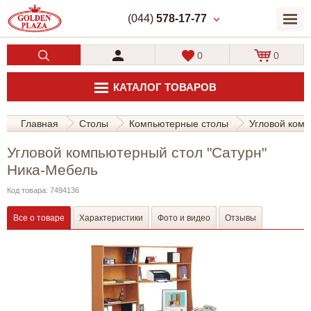
(044)
578-17-77
0
0
КАТАЛОГ ТОВАРОВ
Главная
Столы
Компьютерные столы
Угловой комп
Угловой компьютерный стол "Сатурн"
Ника-Мебель
Код товара: 7494136
Все о товаре
Характеристики
Фото и видео
Отзывы