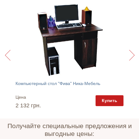
Компьютерный стол "Фива" Ника-Мебель
Углово
Цена
Цена
пить
Купить
2 132 грн.
2 247 
Получайте специальные предложения и
выгодные цены: