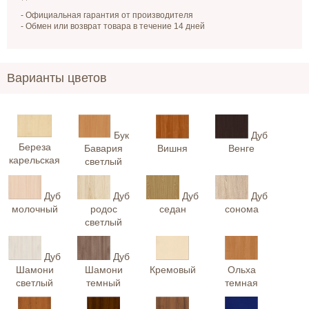
- Официальная гарантия от производителя
- Обмен или возврат товара в течение 14 дней
Варианты цветов
Бук
Дуб
Береза
Бавария
Вишня
Венге
карельская
светлый
Дуб
Дуб
Дуб
Дуб
молочный
родос
седан
сонома
светлый
Дуб
Дуб
Шамони
Шамони
Кремовый
Ольха
светлый
темный
темная