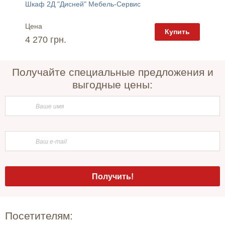
нит
Шкаф 2Д "Дисней" Мебель-Сервис
Шкаф 2
Цена
Цена
пить
Купить
4 270 грн.
3 312 
Получайте специальные предложения и
выгодные цены:
Посетителям: