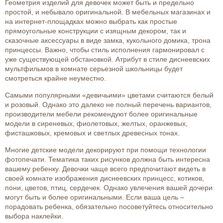
Геометрия изделий для девочек может быть и предельно
простой, и небывало оригинальной. В мебельных магазинах и
на интернет-площадках можно выбрать как простые
прямоугольные конструкции с изящным декором, так и
сказочные аксессуары в виде замка, кукольного домика, трона
принцессы. Важно, чтобы стиль исполнения гармонировал с
уже существующей обстановкой. Атрибут в стиле диснеевских
мультфильмов в комнате серьезной школьницы будет
смотреться крайне неуместно.
Самыми популярными «девичьими» цветами считаются белый
и розовый. Однако это далеко не полный перечень вариантов,
производители мебели рекомендуют более оригинальные
модели в сиреневых, фиолетовых, желтых, оранжевых,
фисташковых, кремовых и светлых древесных тонах.
Многие детские модели декорируют при помощи технологии
фотопечати. Тематика таких рисунков должна быть интересна
вашему ребенку. Девочки чаще всего предпочитают видеть в
своей комнате изображения диснеевских принцесс, котиков,
пони, цветов, птиц, сердечек. Однако увлечения вашей дочери
могут быть и более оригинальными. Если ваша цель –
порадовать ребенка, обязательно посоветуйтесь относительно
выбора наклейки.