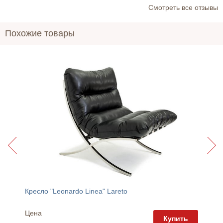
Cмотреть все отзывы
Похожие товары
Кресло "Leonardo Linea" Lareto
Угловой
Цена
Цена
пить
Купить