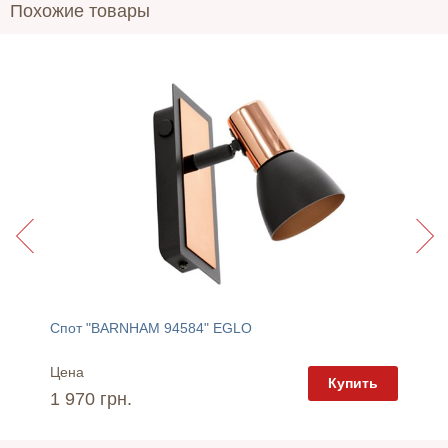
Похожие товары
Спот "BARNHAM 94584" EGLO
Спот "
Цена
Цена
пить
Купить
1 970 грн.
6 620 